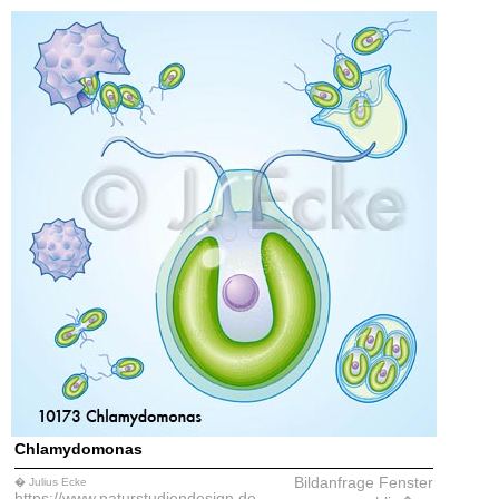
Chlamydomonas
Bildanfrage
Fenster
� Julius Ecke
https://www.naturstudiendesign.de