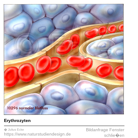
Erythrozyten
Bildanfrage
Fenster
� Julius Ecke
https://www.naturstudiendesign.de
schlie�en