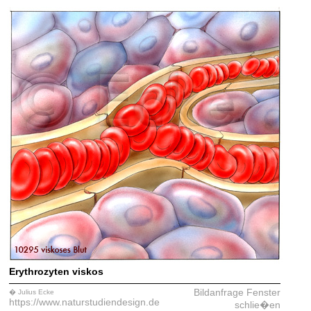
Erythrozyten viskos
Bildanfrage
Fenster
� Julius Ecke
https://www.naturstudiendesign.de
schlie�en