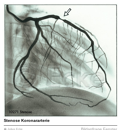
Stenose Koronararterie
Bildanfrage
Fenster
� Julius Ecke