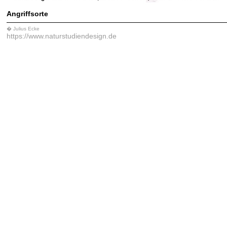
Angriffsorte
� Julius Ecke
https://www.naturstudiendesign.de