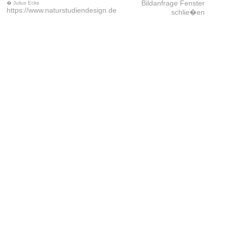
Bildanfrage
Fenster
� Julius Ecke
https://www.naturstudiendesign.de
schlie�en