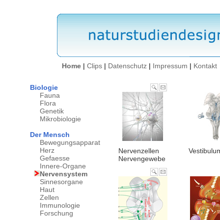
Home
|
Clips
|
Datenschutz
|
Impressum
|
Kontakt
Biologie
Fauna
Flora
Genetik
Mikrobiologie
Der Mensch
Bewegungsapparat
Herz
Nervenzellen
Vestibulu
Gefaesse
Nervengewebe
Innere-Organe
Nervensystem
Sinnesorgane
Haut
Zellen
Immunologie
Forschung